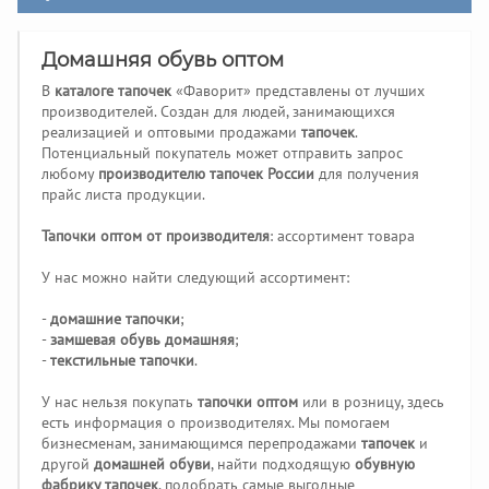
Домашняя обувь оптом
В
каталоге тапочек
«Фаворит» представлены от лучших
производителей. Создан для людей, занимающихся
реализацией и оптовыми продажами
тапочек
.
Потенциальный покупатель может отправить запрос
любому
производителю тапочек России
для получения
прайс листа продукции.
Тапочки оптом от производителя
: ассортимент товара
У нас можно найти следующий ассортимент:
-
домашние тапочки
;
-
замшевая обувь домашняя
;
-
текстильные тапочки
.
У нас нельзя покупать
тапочки оптом
или в розницу, здесь
есть информация о производителях. Мы помогаем
бизнесменам, занимающимся перепродажами
тапочек
и
другой
домашней обуви
, найти подходящую
обувную
фабрику тапочек
, подобрать самые выгодные