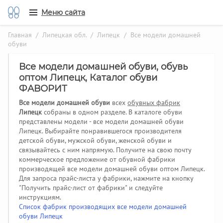
Меню сайта
Главная
/
Липецкая обл.
/
Липецк
/ Все модели домашней
обуви
Все модели домашней обуви, обувь
оптом Липецк, Каталог обуви
ФАВОРИТ
Все модели домашней обуви
всех
обувных фабрик
Липецк
собраны в одном разделе. В каталоге обуви
представлены модели - все модели домашней обуви
Липецк. Выбирайте понравившегося производителя
детской обуви, мужской обуви, женской обуви и
связывайтесь с ним напрямую. Получите на свою почту
коммерческое предложение от обувной фабрики
производящей все модели домашней обуви оптом Липецк.
Для запроса прайс-листа у фабрики, нажмите на кнопку
"Получить прайс-лист от фабрики" и следуйте
инструкциям.
Список фабрик производящих все модели домашней
обуви Липецк