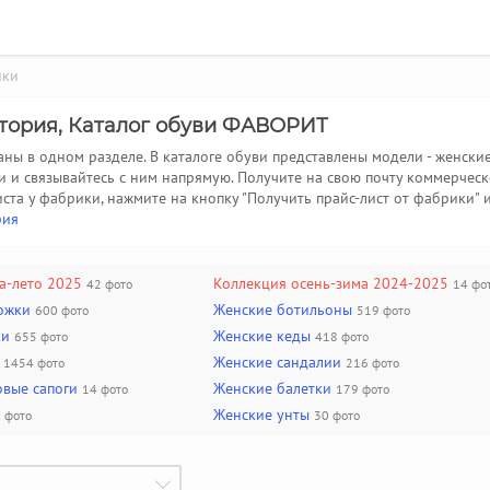
нки
атория, Каталог обуви ФАВОРИТ
ны в одном разделе. В каталоге обуви представлены модели - женск
ви и связывайтесь с ним напрямую. Получите на свою почту коммерч
иста у фабрики, нажмите на кнопку "Получить прайс-лист от фабрики" 
рия
а-лето 2025
Коллекция осень-зима 2024-2025
42 фото
14 фо
ожки
Женские ботильоны
600 фото
519 фото
ки
Женские кеды
655 фото
418 фото
Женские сандалии
1454 фото
216 фото
вые сапоги
Женские балетки
14 фото
179 фото
Женские унты
 фото
30 фото