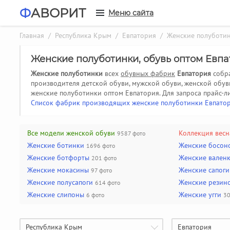
Ф
АВОРИТ
Меню сайта
Главная
/
Республика Крым
/
Евпатория
/ Женские полуботи
Женские полуботинки, обувь оптом Евп
Женские полуботинки
всех
обувных фабрик
Евпатория
собра
производителя детской обуви, мужской обуви, женской обу
женские полуботинки оптом Евпатория.
Для запроса прайс-л
Список фабрик производящих женские полуботинки Евпато
Все модели женской обуви
Коллекция весн
9587 фото
Женские ботинки
Женские босон
1696 фото
Женские ботфорты
Женские вален
201 фото
Женские мокасины
Женские сапоги
97 фото
Женские полусапоги
Женские резино
614 фото
Женские слипоны
Женские угги
6 фото
30
Республика Крым
Евпатория