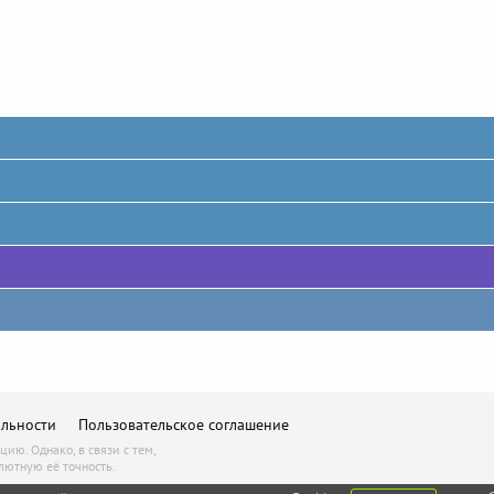
льности
Пользовательское соглашение
ю. Однако, в связи с тем,
лютную её точность.