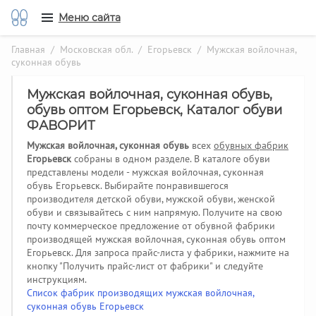
Меню сайта
Главная
/
Московская обл.
/
Егорьевск
/ Мужская войлочная,
суконная обувь
Мужская войлочная, суконная обувь,
обувь оптом Егорьевск, Каталог обуви
ФАВОРИТ
Мужская войлочная, суконная обувь
всех
обувных фабрик
Егорьевск
собраны в одном разделе. В каталоге обуви
представлены модели - мужская войлочная, суконная
обувь Егорьевск. Выбирайте понравившегося
производителя детской обуви, мужской обуви, женской
обуви и связывайтесь с ним напрямую. Получите на свою
почту коммерческое предложение от обувной фабрики
производящей мужская войлочная, суконная обувь оптом
Егорьевск.
Для запроса прайс-листа у фабрики, нажмите на
кнопку "Получить прайс-лист от фабрики" и следуйте
инструкциям.
Список фабрик производящих мужская войлочная,
суконная обувь Егорьевск