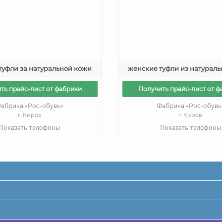
туфли за натуральной кожи
женские туфли из натурал
ть прайс-лист от фабрики
Получить прайс-лист от ф
абрика «Рос-обувь»
Фабрика «Рос-обувь
г. Киров
г. Киров
Показать телефоны
Показать телефоны