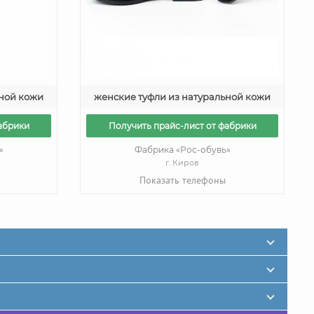
ьной кожи
женские туфли из натуральной кожи
абрики
Получить прайс-лист от фабрики
»
Фабрика «Рос-обувь»
г. Киров
Показать телефоны