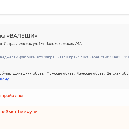
ика «ВАЛЕШИ»
г Истра, Дедовск, ул. 1-я Волоколамская, 74А
енеджерам фабрики, что запрашивали прайс-лист через сайт «ФАВОРИТ
 обувь, Домашняя обувь, Мужская обувь, Женская обувь, Детская обу
днему
.
 прайс-лист
 займет 1 минуту: