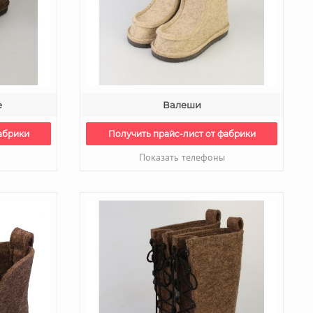
е
Валеши
абрики
Получить прайс-лист от фабрики
Показать телефоны