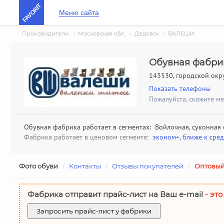
FAVORIT
Меню сайта
Производители
›
Московская обл.
›
Дедовск
›
ВАЛЕШИ
Обувная фабр
143530, городской окру
Показать телефоны
Пожалуйста, скажите м
Обувная фабрика работает в сегментах: Войлочная, суконная
Фабрика работает в ценовом сегменте:
эконом+, ближе к сре
Фото обуви
/
Контакты
/
Отзывы покупателей
/
Оптовый
Фабрика отправит прайс-лист на Ваш е-mail
- это
Запросить прайс-лист у фабрики