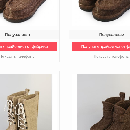
Полувалеши
Полувалеши
ть прайс-лист от фабрики
Получить прайс-лист от ф
Показать телефоны
Показать телефоны