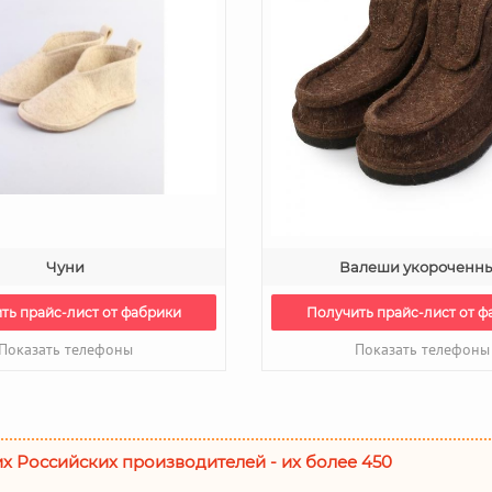
Чуни
Валеши укороченн
ть прайс-лист от фабрики
Получить прайс-лист от ф
Показать телефоны
Показать телефоны
их Российских производителей - их более 450