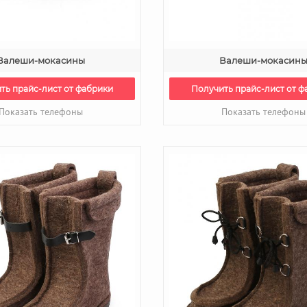
Валеши-мокасины
Валеши-мокасин
ть прайс-лист от фабрики
Получить прайс-лист от ф
Показать телефоны
Показать телефоны