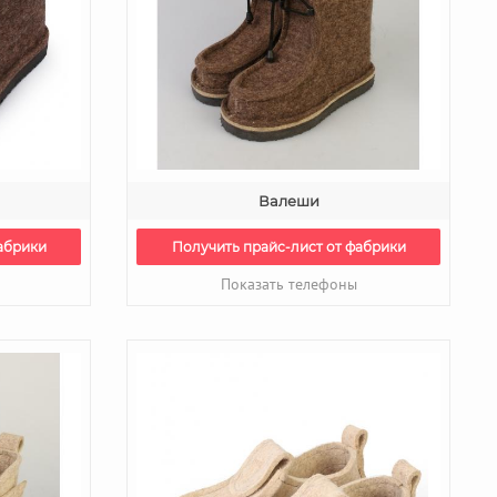
Валеши
абрики
Получить прайс-лист от фабрики
Показать телефоны