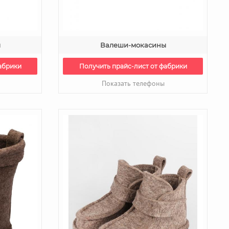
ы
Валеши-мокасины
абрики
Получить прайс-лист от фабрики
Показать телефоны