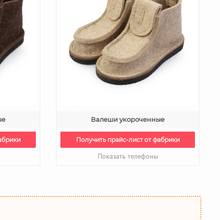
ые
Валеши укороченные
абрики
Получить прайс-лист от фабрики
Показать телефоны