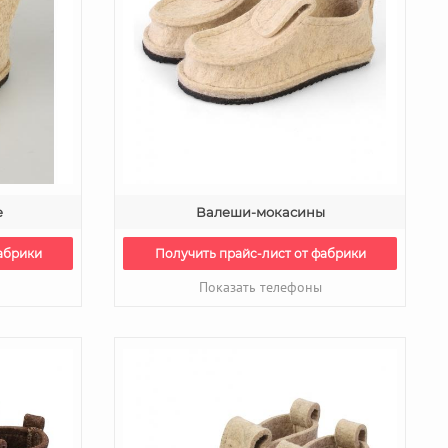
е
Валеши-мокасины
абрики
Получить прайс-лист от фабрики
Показать телефоны