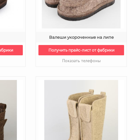
Валеши укороченные на липе
абрики
Получить прайс-лист от фабрики
Показать телефоны