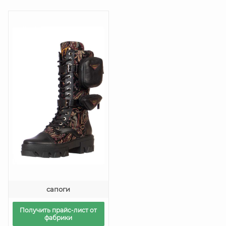
сапоги
Получить прайс-лист от
фабрики