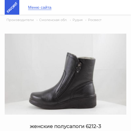
FAVORIT
Меню сайта
Производители
›
Смоленская обл.
›
Рудня
›
Росвест
женские полусапоги 6212-3