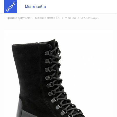
FAVORIT
Меню сайта
Производители
›
Московская обл.
›
Москва
›
ОРТОМОДА