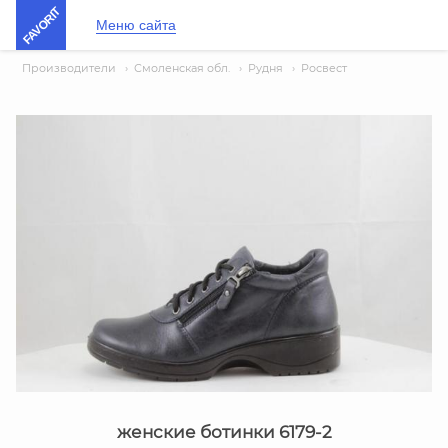
FAVORIT
Меню сайта
Производители
›
Смоленская обл.
›
Рудня
›
Росвест
женские ботинки 6179-2