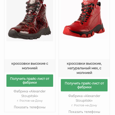
кроссовки высокие с
кроссовки высокие,
молнией
натуральный мех, с
молнией
Получить прайс-лист от
фабрики
Получить прайс-лист от
фабрики
Фабрика «Alexander
Stoupitski»
Фабрика «Alexander
Stoupitski»
г. Ростов-на-Дону
г. Ростов-на-Дону
Показать телефоны
Показать телефоны