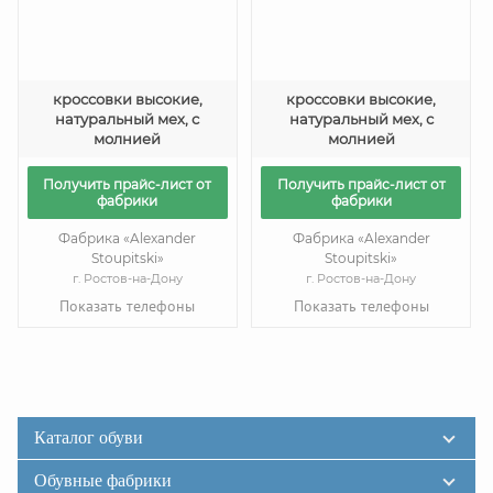
кроссовки высокие,
кроссовки высокие,
натуральный мех, с
натуральный мех, с
молнией
молнией
Получить прайс-лист от
Получить прайс-лист от
фабрики
фабрики
Фабрика «Alexander
Фабрика «Alexander
Stoupitski»
Stoupitski»
г. Ростов-на-Дону
г. Ростов-на-Дону
Показать телефоны
Показать телефоны
Каталог обуви
Обувные фабрики