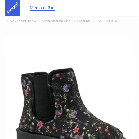
FAVORIT
Меню сайта
Производители
›
Московская обл.
›
Москва
›
ОРТОМОДА