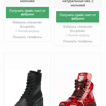
молнией
натуральный мех, с
молнией
Получить прайс-лист от
фабрики
Получить прайс-лист от
фабрики
Фабрика «Alexander
Stoupitski»
Фабрика «Alexander
Stoupitski»
г. Ростов-на-Дону
г. Ростов-на-Дону
Показать телефоны
Показать телефоны