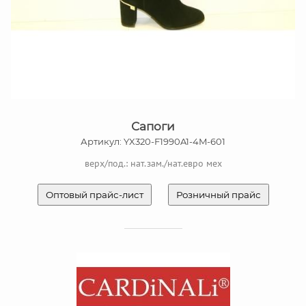
Сапоги
Артикул: YX320-F1990A1-4M-601
верх/под.: нат.зам./нат.евро мех
Оптовый прайс-лист
Розничный прайс