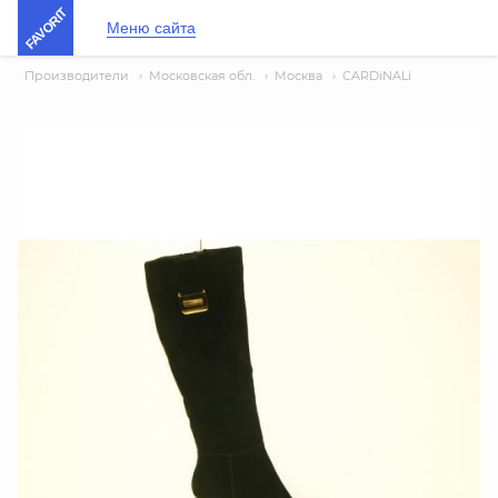
FAVORIT
Меню сайта
Производители
›
Московская обл.
›
Москва
›
CARDiNALi