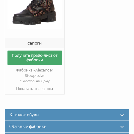
сапоги
Получить прайс-лист от
фабрики
Фабрика «Alexander
Stoupitski»
г. Ростов-на-Дону
Показать телефоны
Каталог обуви
Обувные фабрики