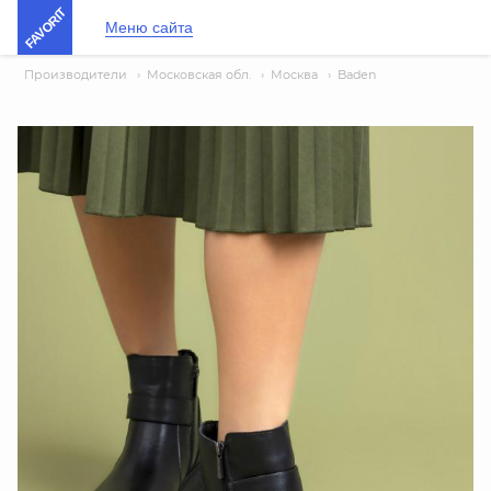
FAVORIT
Меню сайта
Производители
›
Московская обл.
›
Москва
›
Baden