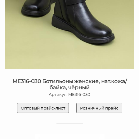
ME316-030 Ботильоны женские, нат.кожа/
байка, чёрный
Артикул: ME316-030
Оптовый прайс-лист
Розничный прайс