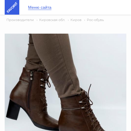
FAVORIT
Меню сайта
Производители
›
Кировская обл.
›
Киров
›
Рос-обувь