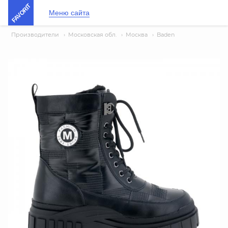
FAVORIT
Меню сайта
Производители
›
Московская обл.
›
Москва
›
Baden