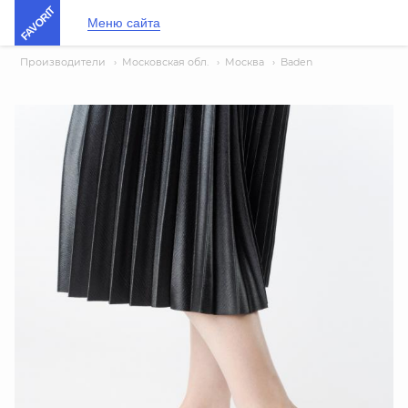
FAVORIT
Меню сайта
Производители
›
Московская обл.
›
Москва
›
Baden