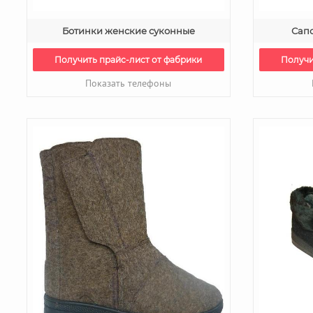
Ботинки женские суконные
Сап
Получить прайс-лист от фабрики
Получи
Показать телефоны