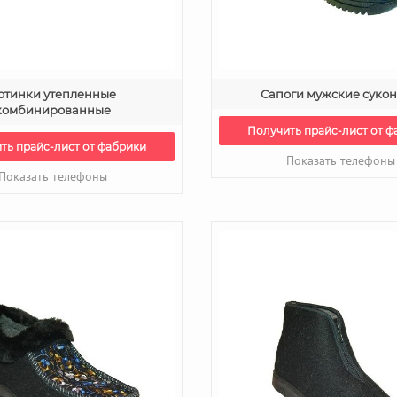
отинки утепленные
Сапоги мужские суко
комбинированные
Получить прайс-лист от ф
ть прайс-лист от фабрики
Показать телефоны
Показать телефоны