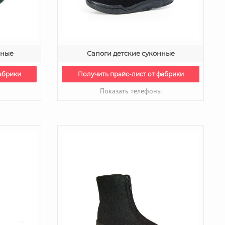
нные
Сапоги детские суконные
абрики
Получить прайс-лист от фабрики
Показать телефоны