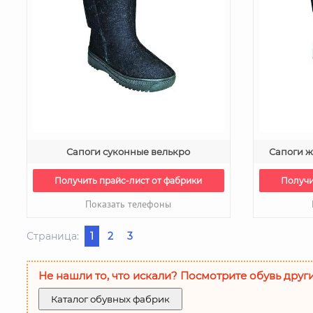
Сапоги суконные велькро
Сапоги 
Получить прайс-лист от фабрики
Получи
Показать телефоны
Страница:
1
2
3
Не нашли то, что искали? Посмотрите обувь друг
Каталог обувных фабрик