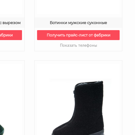
с вырезом
Ботинки мужские суконные
абрики
Получить прайс-лист от фабрики
Показать телефоны