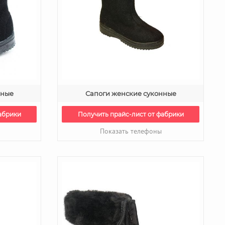
нные
Сапоги женские суконные
абрики
Получить прайс-лист от фабрики
Показать телефоны