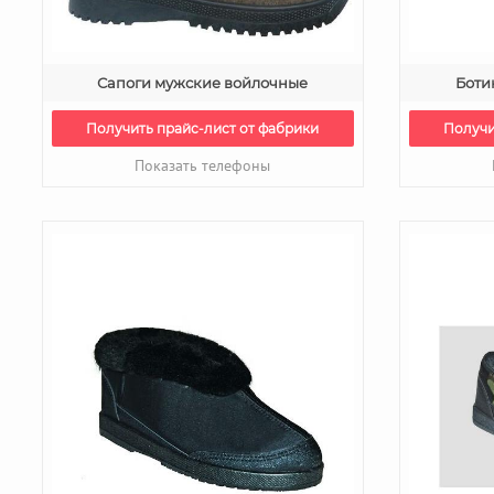
Сапоги мужские войлочные
Боти
Получить прайс-лист от фабрики
Получи
Показать телефоны