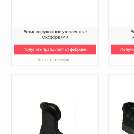
Ботинки суконные утепленные
Б
Оксфорд+ИК
Получить прайс-лист от фабрики
Получи
Показать телефоны