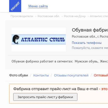
FAVORIT
Меню сайта
Производители
›
Ростовская обл.
›
Ростов-на-Дону
›
Атлантис сти
Обувная фабрик
Ростовская обл., г. Рос
Показать телефоны
Пожалуйста, скажите м
Обувная фабрика работает в сегментах: Мужская обувь, Женск
Фото обуви
/
Контакты
/
Отзывы покупателей
/
Оптовый
Фабрика отправит прайс-лист на Ваш е-mail
- это
Запросить прайс-лист у фабрики