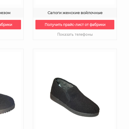
резом
Сапоги женские войлочные
абрики
Получить прайс-лист от фабрики
Показать телефоны