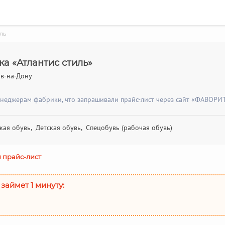
ль
а «Атлантис стиль»
тов-на-Дону
енеджерам фабрики, что запрашивали прайс-лист через сайт «ФАВОРИТ
ая обувь, Детская обувь, Спецобувь (рабочая обувь)
 прайс-лист
 займет 1 минуту: