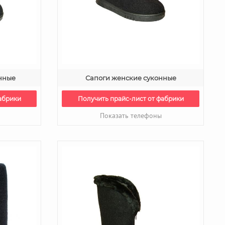
нные
Сапоги женские суконные
абрики
Получить прайс-лист от фабрики
Показать телефоны