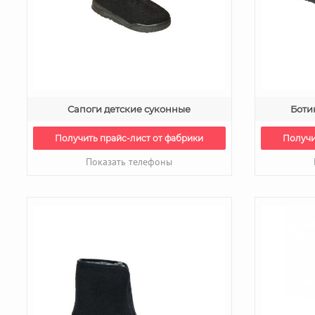
Сапоги детские суконные
Боти
Получить прайс-лист от фабрики
Получи
Показать телефоны