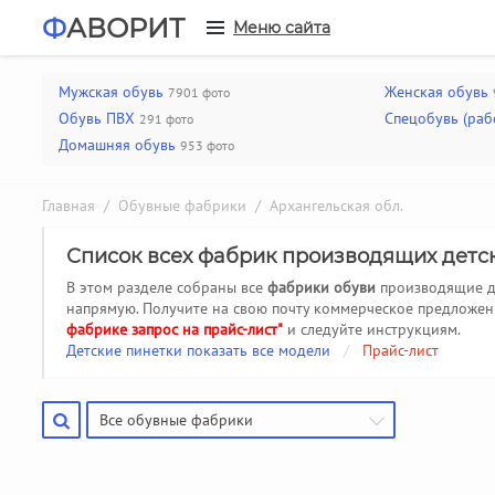
Ф
АВОРИТ
Меню сайта
Мужская обувь
Женская обувь
7901 фото
Обувь ПВХ
Спецобувь (раб
291 фото
Домашняя обувь
953 фото
Главная
/
Обувные фабрики
/ Архангельская обл.
Список всех фабрик производящих детс
В этом разделе собраны все
фабрики обуви
производящие
д
напрямую. Получите на свою почту коммерческое предложен
фабрике запрос на прайс-лист"
и следуйте инструкциям.
Детские пинетки показать все модели
/
Прайс-лист
Все обувные фабрики