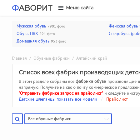
Ф
АВОРИТ
Меню сайта
Мужская обувь
Женская обувь
7901 фото
Обувь ПВХ
Спецобувь (раб
291 фото
Домашняя обувь
953 фото
Главная
/
Обувные фабрики
/ Алтайский край
Список всех фабрик производящих детс
В этом разделе собраны все
фабрики обуви
производящие
напрямую. Получите на свою почту коммерческое предложен
"Отправить фабрике запрос на прайс-лист"
и следуйте инстр
Детские шлепанцы показать все модели
/
Прайс-лист
Все обувные фабрики