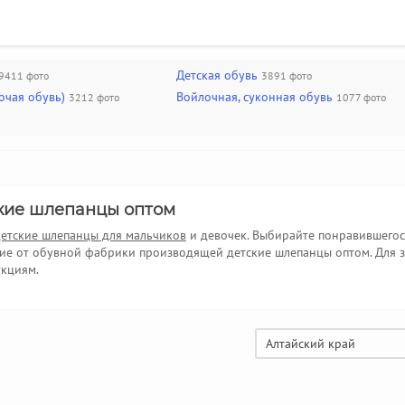
Детская обувь
9411 фото
3891 фото
очая обувь)
Войлочная, суконная обувь
3212 фото
1077 фото
кие шлепанцы оптом
детские шлепанцы для мальчиков
и девочек. Выбирайте понравившего
ие от обувной фабрики производящей детские шлепанцы оптом. Для за
укциям.
Алтайский край