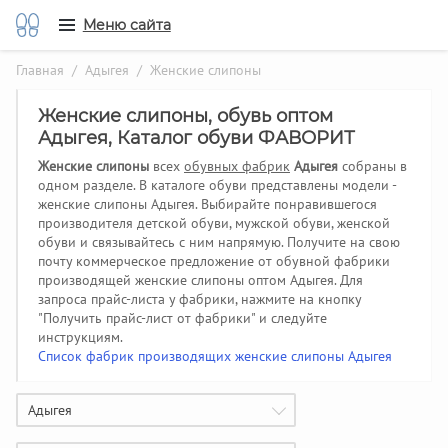
Меню сайта
Главная
/
Адыгея
/ Женские слипоны
Женские слипоны, обувь оптом
Адыгея, Каталог обуви ФАВОРИТ
Женские слипоны
всех
обувных фабрик
Адыгея
собраны в
одном разделе. В каталоге обуви представлены модели -
женские слипоны Адыгея. Выбирайте понравившегося
производителя детской обуви, мужской обуви, женской
обуви и связывайтесь с ним напрямую. Получите на свою
почту коммерческое предложение от обувной фабрики
производящей женские слипоны оптом Адыгея.
Для
запроса прайс-листа у фабрики, нажмите на кнопку
"Получить прайс-лист от фабрики" и следуйте
инструкциям.
Список фабрик производящих женские слипоны Адыгея
Адыгея