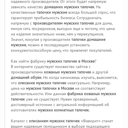
надежного производителя. От этого будет напрямую
зависеть качество
домашних мужских тапочек
. На
качественные
тапочки мужские
всегда большой спрос, что
гарантирует прибыльность бизнеса. Сотрудничать
напрямую с
производителем мужских тапочек
для дома,
минуя сеть посредников, выгодно еще и потому, что цена
на изделия значительно ниже, чем у перекупщиков.
Значит, покупая у производителя
тапочки домашние
мужские
, можно в последующем установить
конкурентоспособную цену, что привлечет покупателей.
Как найти фабрику
мужских тапочек в Москве
?
В интернете существует множество сайтов с
производителями
кожаных мужских тапочек
и другой
домашней обуви
. Но когда начинаешь изучать, выясняется,
что
описание мужских тапочек
неактуально. Например,
цена на
мужские тапочки в Москве
не соответствует
действительности. Или данная
фабрика кожаных мужских
тапочек
уже не существует. Нужен проверенный,
достоверный источник с актуальной информацией об
изготовителях
мужских комнатных тапочек
.
Каталог с
описанием мужских тапочек
«Фаворит» станет
вашим надежным помощником в выборе подходящего