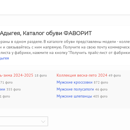
м Адыгея, Каталог обуви ФАВОРИТ
раны в одном разделе. В каталоге обуви представлены модели - колл
ви и связывайтесь с ним напрямую. Получите на свою почту коммерч
-листа у фабрики, нажмите на кнопку "Получить прайс-лист от фабрики
дыгея
нь-зима 2024-2025
Коллекция весна-лето 2024
18 фото
49 фото
Мужские кроссовки
671 фото
872 фото
лии
Мужские полусапоги
355 фото
46 фото
Мужские шлепанцы
1 фото
405 фото