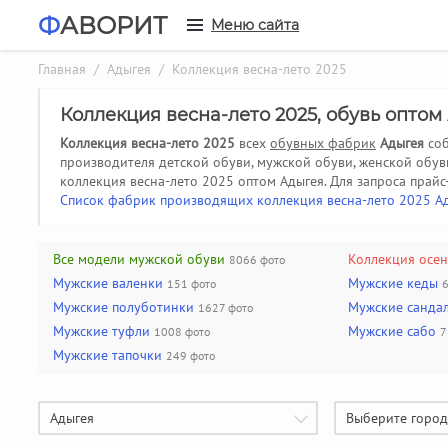
Ф
АВОРИТ
Меню сайта
Главная
/
Адыгея
/ Коллекция весна-лето 2025
Коллекция весна-лето 2025, обувь опто
Коллекция весна-лето 2025
всех
обувных фабрик
Адыгея
соб
производителя детской обуви, мужской обуви, женской обу
коллекция весна-лето 2025 оптом Адыгея.
Для запроса прайс
Список фабрик производящих коллекция весна-лето 2025 А
Все модели мужской обуви
Коллекция осе
8066 фото
Мужские валенки
Мужские кеды
151 фото
Мужские полуботинки
Мужские санда
1627 фото
Мужские туфли
Мужские сабо
1008 фото
7
Мужские тапочки
249 фото
Адыгея
Выберите город