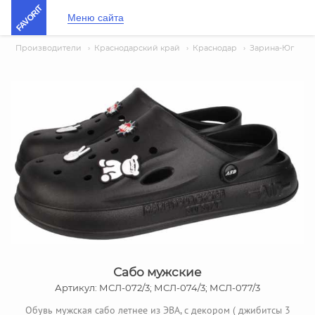
FAVORIT
Меню сайта
Производители
›
Краснодарский край
›
Краснодар
›
Зарина-Юг
Сабо мужские
Артикул: МСЛ-072/3; МСЛ-074/3; МСЛ-077/3
Обувь мужская сабо летнее из ЭВА, с декором ( джибитсы 3