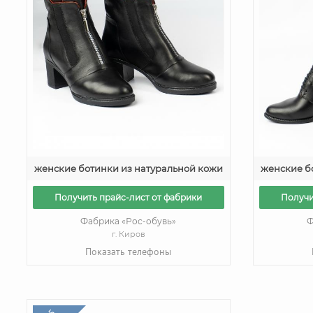
женские ботинки из натуральной кожи
женские б
Получить прайс-лист от фабрики
Получи
Фабрика «Рос-обувь»
Ф
г. Киров
Показать телефоны