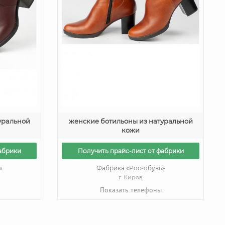
уральной
женские ботильоны из натуральной
кожи
абрики
Получить прайс-лист от фабрики
»
Фабрика «Рос-обувь»
г. Киров
Показать телефоны