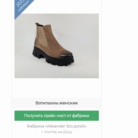
2025
НОВИНКА
Ботильоны женские
Получить прайс-лист от фабрики
Фабрика «Alexander Stoupitski»
г. Ростов-на-Дону