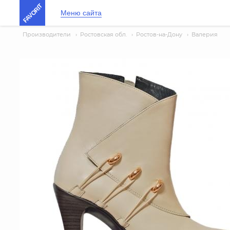
FAVORIT
Меню сайта
Производители
›
Ростовская обл.
›
Ростов-на-Дону
›
Валерия