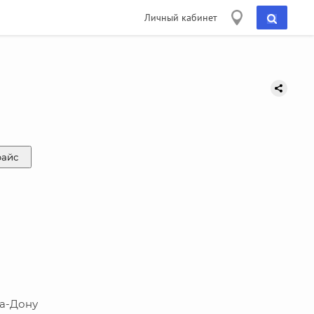
Личный кабинет
райс
-на-Дону