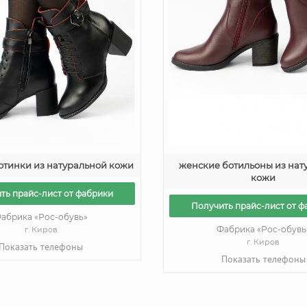
отинки из натуральной кожи
женские ботильоны из нат
кожи
ть прайс-лист от фабрики
Получить прайс-лист от ф
абрика «Рос-обувь»
Фабрика «Рос-обувь
г. Киров
г. Киров
Показать телефоны
Показать телефоны