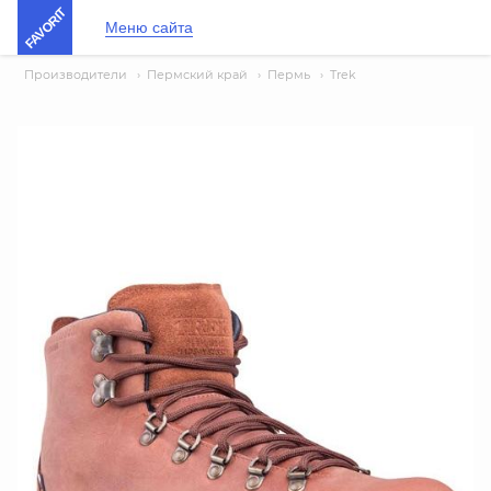
FAVORIT
Меню сайта
Производители
›
Пермский край
›
Пермь
›
Trek