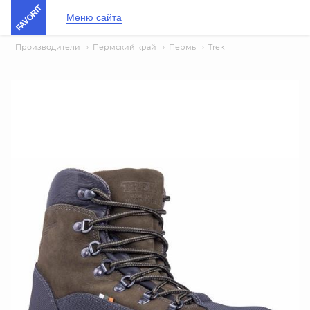
FAVORIT
Меню сайта
Производители
›
Пермский край
›
Пермь
›
Trek