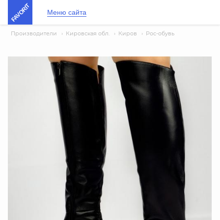
FAVORIT
Меню сайта
Производители
›
Кировская обл.
›
Киров
›
Рос-обувь