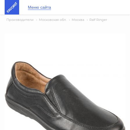
FAVORIT
Меню сайта
Производители
›
Московская обл.
›
Москва
›
Ralf Ringer