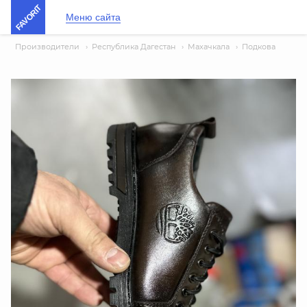
FAVORIT
Меню сайта
Производители
›
Республика Дагестан
›
Махачкала
›
Подкова