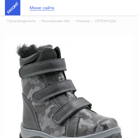
FAVORIT
Меню сайта
Производители
›
Московская обл.
›
Москва
›
ОРТОМОДА