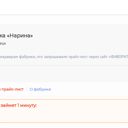
ка «Нарина»
нецк
енеджерам фабрики, что запрашивали прайс-лист через сайт «ФАВОРИТ
 прайс-лист
/
О фабрике
 займет 1 минуту: