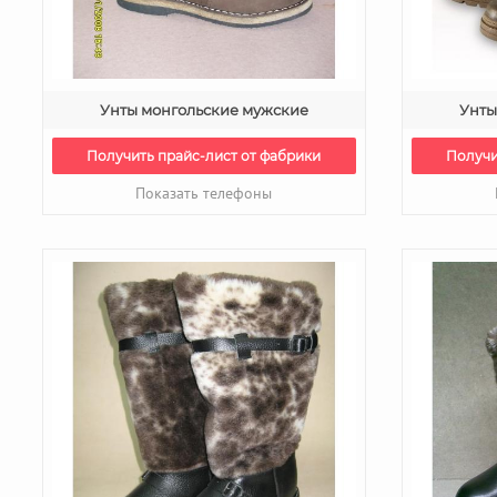
Унты монгольские мужские
Унты
Получить прайс-лист от фабрики
Получи
Показать телефоны