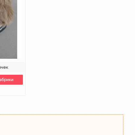
очек
фабрики
ы