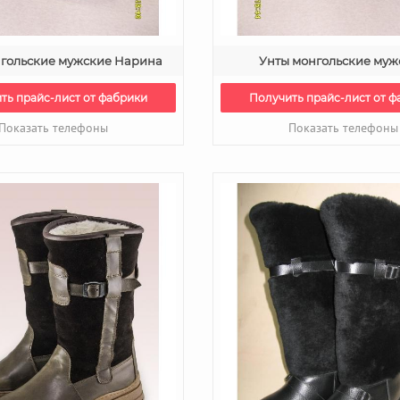
нгольские мужские Нарина
Унты монгольские муж
ть прайс-лист от фабрики
Получить прайс-лист от ф
Показать телефоны
Показать телефоны