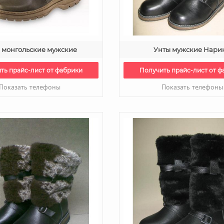
 монгольские мужские
Унты мужские Нари
ть прайс-лист от фабрики
Получить прайс-лист от ф
Показать телефоны
Показать телефоны