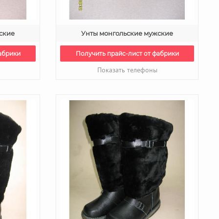
ские
Унты монгольские мужские
абрики
Получить прайс-лист от фабрики
Показать телефоны