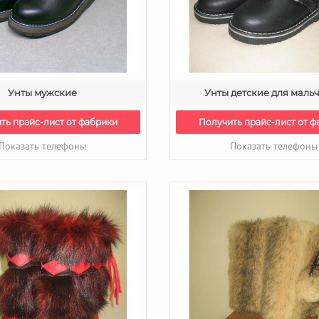
Унты мужские
Унты детские для маль
ть прайс-лист от фабрики
Получить прайс-лист от ф
Показать телефоны
Показать телефоны