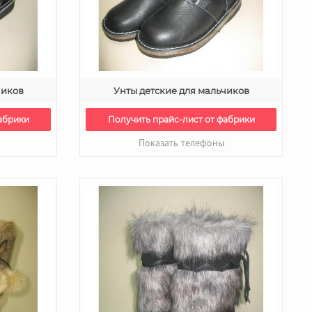
чиков
Унты детские для мальчиков
абрики
Получить прайс-лист от фабрики
Показать телефоны