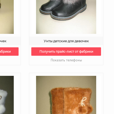
очек
Унты детские для девочек
абрики
Получить прайс-лист от фабрики
Показать телефоны