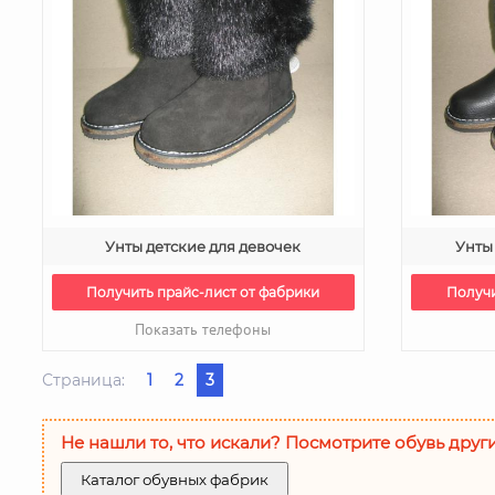
Унты детские для девочек
Унты
Получить прайс-лист от фабрики
Получи
Показать телефоны
Страница:
1
2
3
Не нашли то, что искали? Посмотрите обувь друг
Каталог обувных фабрик