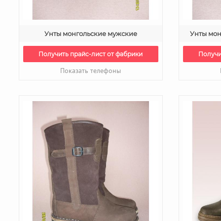
Унты монгольские мужские
Унты мо
Получить прайс-лист от фабрики
Получи
Показать телефоны