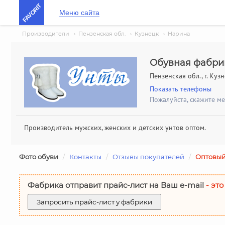
FAVORIT
Меню сайта
Производители
›
Пензенская обл.
›
Кузнецк
›
Нарина
Обувная фабри
Пензенская обл., г. Куз
Показать телефоны
Пожалуйста, скажите м
Производитель мужских, женских и детских унтов оптом.
Фото обуви
/
Контакты
/
Отзывы покупателей
/
Оптовый
Фабрика отправит прайс-лист на Ваш е-mail
- это
Запросить прайс-лист у фабрики