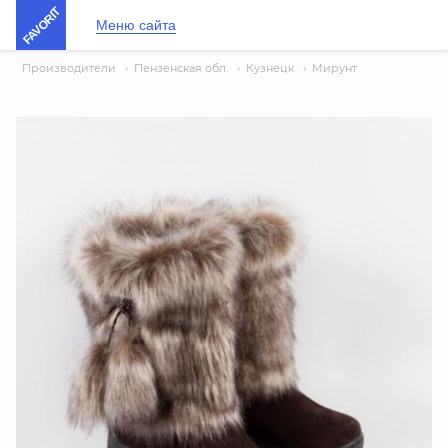
FAVORIT
Меню сайта
Производители
›
Пензенская обл.
›
Кузнецк
›
Мирунт