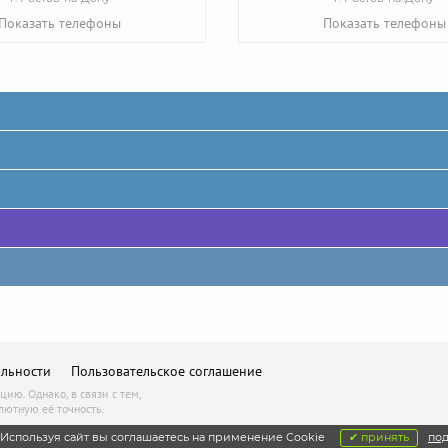
Показать телефоны
Показать телефоны
льности
Пользовательское соглашение
ю. Однако, в связи с тем,
лютную её точность.
Используя сайт вы соглашаетесь на применение Cookie
✔ принять
по