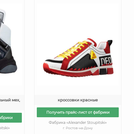
ьный мех,
кроссовки красные
Получить прайс-лист от фабрики
абрики
Фабрика «Alexander Stoupitski»
itski»
г. Ростов-на-Дону