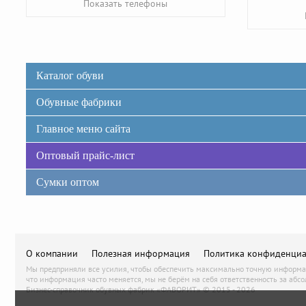
Показать телефоны
Каталог обуви
Обувные фабрики
Главное меню сайта
Оптовый прайс-лист
Сумки оптом
О компании
Полезная информация
Политика конфиденциа
Мы предприняли все усилия, чтобы обеспечить максимально точную информаци
что информация часто меняется, мы не берём на себя ответственность за абсо
Бизнес-справочник обувных фабрик «ФАВОРИТ» © 2015 - 2026