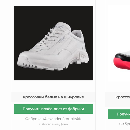
кроссовки белые на шнуровке
кроссо
Получить прайс-лист от фабрики
Получи
Фабрика «Alexander Stoupitski»
Фабри
г. Ростов-на-Дону