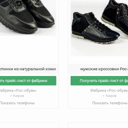
отинки из натуральной кожи
мужские кроссовки Рос
ть прайс-лист от фабрики
Получить прайс-лист от ф
абрика «Рос-обувь»
Фабрика «Рос-обувь
г. Киров
г. Киров
Показать телефоны
Показать телефоны