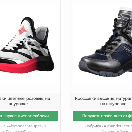
вки цветные, розовые, на
Кроссовки высокие, натурал
шнуровке
на шнуровке
ть прайс-лист от фабрики
Получить прайс-лист от ф
ка «Alexander Stoupitski»
Фабрика «Alexander Stoup
г. Ростов-на-Дону
г. Ростов-на-Дону