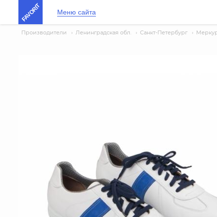
FAVORIT
Меню сайта
Производители
›
Ленинградская обл.
›
Санкт-Петербург
›
Мерку