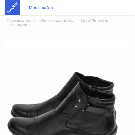
FAVORIT
Меню сайта
Производители
›
Ленинградская обл.
›
Санкт-Петербург
›
Меркурий