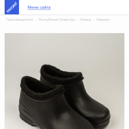
FAVORIT
Меню сайта
Производители
›
Республика Татарстан
›
Казань
›
Марево