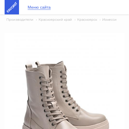
FAVORIT
Меню сайта
Производители
›
Красноярский край
›
Красноярск
›
Ионесси