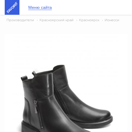
FAVORIT
Меню сайта
Производители
›
Красноярский край
›
Красноярск
›
Ионесси