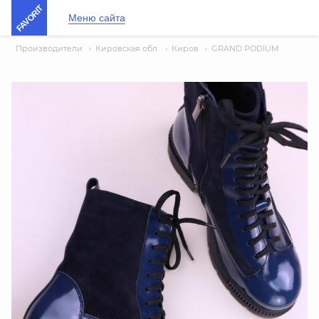
FAVORIT
Меню сайта
Производители
›
Кировская обл.
›
Киров
›
GRAND PODIUM