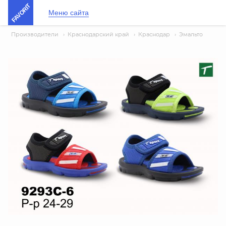
FAVORIT
Меню сайта
Производители
›
Краснодарский край
›
Краснодар
›
Эмальто