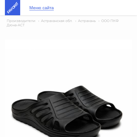
FAVORIT
Меню сайта
Производители
›
Астраханская обл.
›
Астрахань
›
ООО ПКФ
Дюна-АСТ