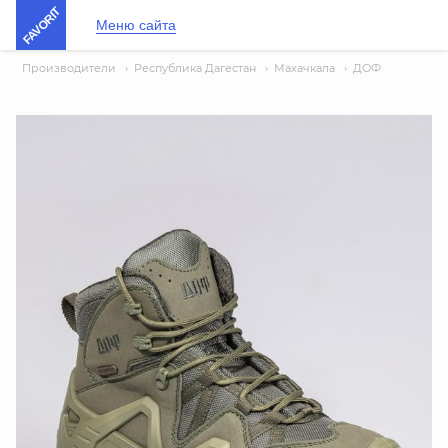
FAVORIT
Меню сайта
Производители
›
Республика Дагестан
›
Махачкала
›
ДОФ