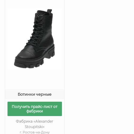
Ботинки черные
Получить прайс-лист от
фабрики
Фабрика «Alexander
Stoupitski»
г. Ростов-на-Дону