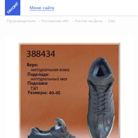
FAVORIT
Меню сайта
Производители
›
Ростовская обл.
›
Ростов-на-Дону
›
Dals