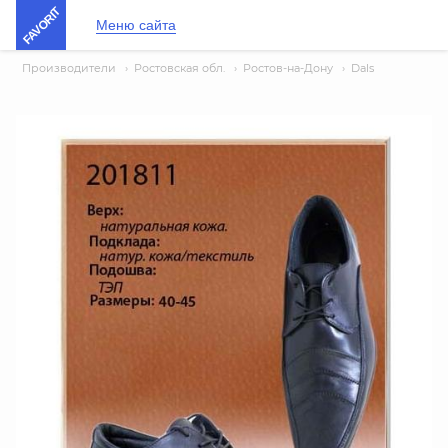
FAVORIT
Меню сайта
Производители
›
Ростовская обл.
›
Ростов-на-Дону
›
Dals