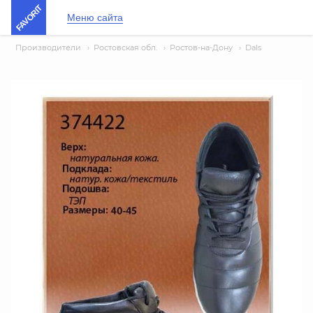
FAVORIT
Меню сайта
Производители
›
Ростовская обл.
›
Ростов-на-Дону
›
Dals