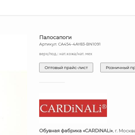
Палосапоги
Артикул: СA454-4AY83-BN1091
верх/под.: нат.кожа/нат. мех
Оптовый прайс-лист
Розничный п
Обувная фабрика «CARDiNALi»
, г. Москв