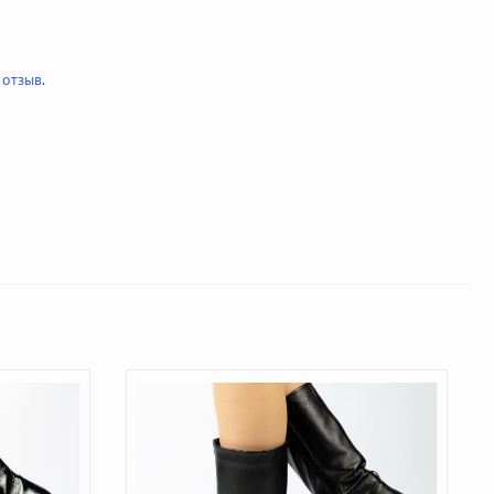
 отзыв
.