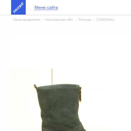
FAVORIT
Меню сайта
Производители
›
Московская обл.
›
Москва
›
CARDiNALi