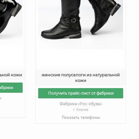
льной кожи
женские полусапоги из натуральной
кожи
абрики
Получить прайс-лист от фабрики
»
Фабрика «Рос-обувь»
г. Киров
Показать телефоны