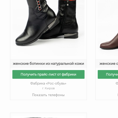
женские ботинки из натуральной кожи
женские с
Получить прайс-лист от фабрики
Получи
Фабрика «Рос-обувь»
Ф
г. Киров
Показать телефоны