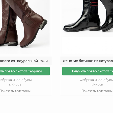
апоги из натуральной кожи
женские ботинки из натура
ть прайс-лист от фабрики
Получить прайс-лист от ф
абрика «Рос-обувь»
Фабрика «Рос-обувь
г. Киров
г. Киров
Показать телефоны
Показать телефоны