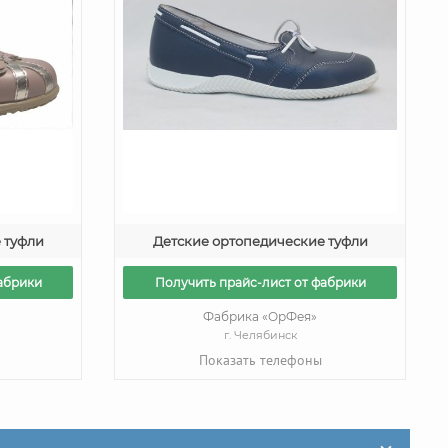
 туфли
Детские ортопедические туфли
абрики
Получить прайс-лист от фабрики
Фабрика «ОрФея»
г. Челябинск
Показать телефоны