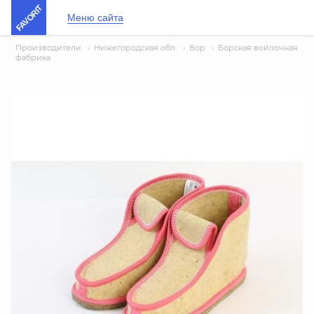
FAVORIT
Меню сайта
Производители
›
Нижегородская обл.
›
Бор
›
Борская войлочная
фабрика