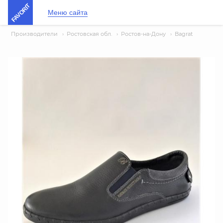
FAVORIT
Меню сайта
Производители
›
Ростовская обл.
›
Ростов-на-Дону
›
Bagrat