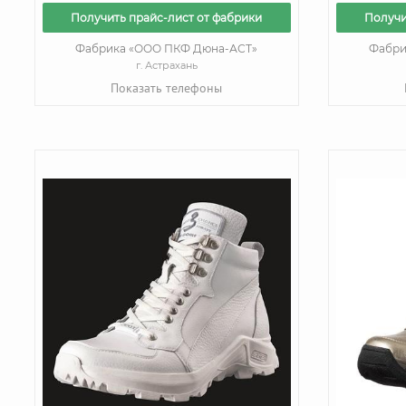
Получить прайс-лист от фабрики
Получи
Фабрика «ООО ПКФ Дюна-АСТ»
Фабри
г. Астрахань
Показать телефоны