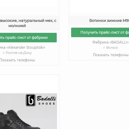
высокие, натуральный мех, с
Ботинки зимние M9
молнией
Получить прайс-лист от ф
ть прайс-лист от фабрики
Фабрика «BADALLI»
ка «Alexander Stoupitski»
г. Вольск
г. Ростов-на-Дону
Показать телефоны
Показать телефоны