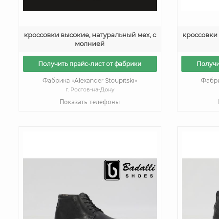
кроссовки высокие, натуральный мех, с
кроссовки 
молнией
Получить прайс-лист от фабрики
Получи
Фабрика «Alexander Stoupitski»
Фабри
г. Ростов-на-Дону
Показать телефоны