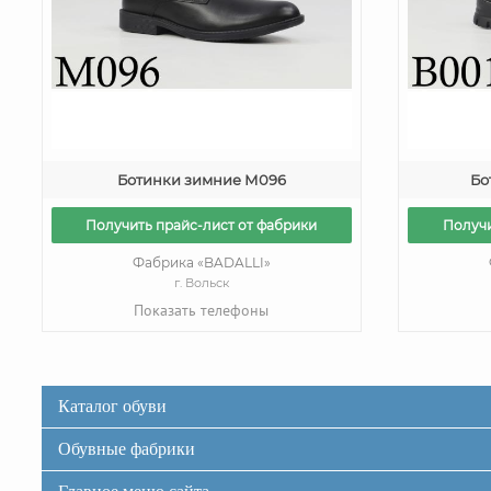
Ботинки зимние М096
Бо
Получить прайс-лист от фабрики
Получи
Фабрика «BADALLI»
г. Вольск
Показать телефоны
Каталог обуви
Обувные фабрики