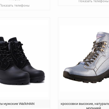
Показать телефоны
Показать телефоны
ты мужские WalkMAN
кроссовки высокие, натураль
молнией