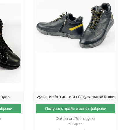
обувь
мужские ботинки из натуральной кожи
абрики
Получить прайс-лист от фабрики
»
Фабрика «Рос-обувь»
г. Киров