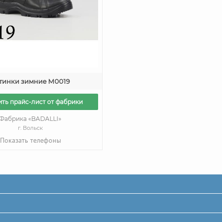
тинки зимние М0019
ть прайс-лист от фабрики
Фабрика «BADALLI»
г. Вольск
Показать телефоны