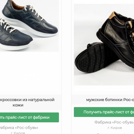
кроссовки из натуральной
мужские ботинки Рос-
кожи
Получить прайс-лист от ф
ть прайс-лист от фабрики
Фабрика «Рос-обувь
абрика «Рос-обувь»
г. Киров
г. Киров