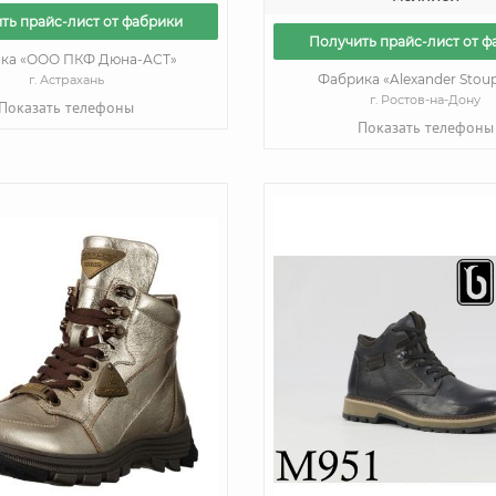
ть прайс-лист от фабрики
Получить прайс-лист от ф
ка «ООО ПКФ Дюна-АСТ»
Фабрика «Alexander Stoup
г. Астрахань
г. Ростов-на-Дону
Показать телефоны
Показать телефоны