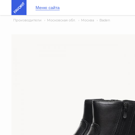
FAVORIT
Меню сайта
Производители
›
Московская обл.
›
Москва
›
Baden