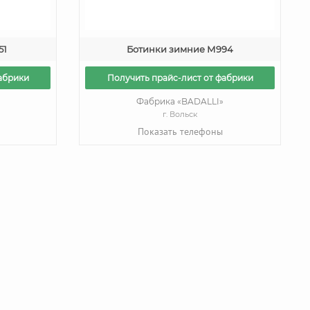
51
Ботинки зимние М994
абрики
Получить прайс-лист от фабрики
Фабрика «BADALLI»
г. Вольск
Показать телефоны