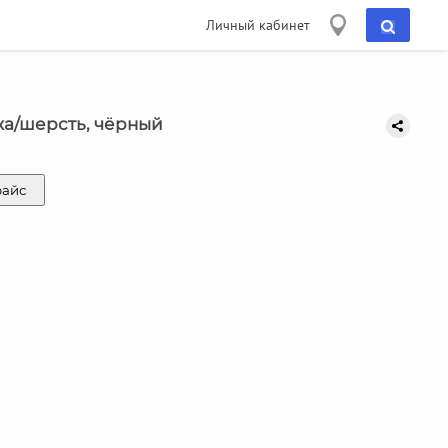
Личный кабинет
жа/шерсть, чёрный
райс