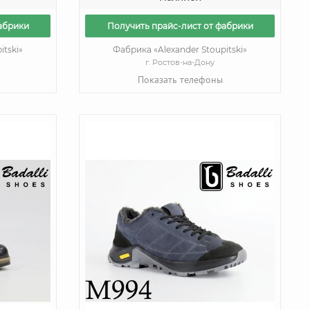
абрики
Получить прайс-лист от фабрики
itski»
Фабрика «Alexander Stoupitski»
г. Ростов-на-Дону
Показать телефоны