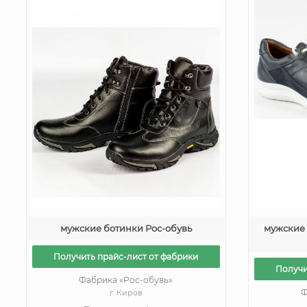
мужские ботинки Рос-обувь
мужские 
Получить прайс-лист от фабрики
Получи
Фабрика «Рос-обувь»
Ф
г. Киров