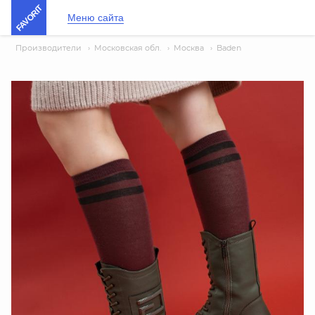
FAVORIT
Меню сайта
Производители
›
Московская обл.
›
Москва
›
Baden