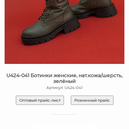
U424-041 Ботинки женские, нат.кожа/шерсть,
зелёный
Артикул: U424-041
Оптовый прайс-лист
Розничный прайс