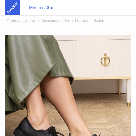
FAVORIT
Меню сайта
Производители
›
Московская обл.
›
Москва
›
Baden